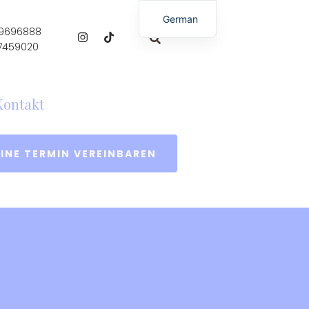
German
 9696888
English
 7459020
Kontakt
INE TERMIN VEREINBAREN