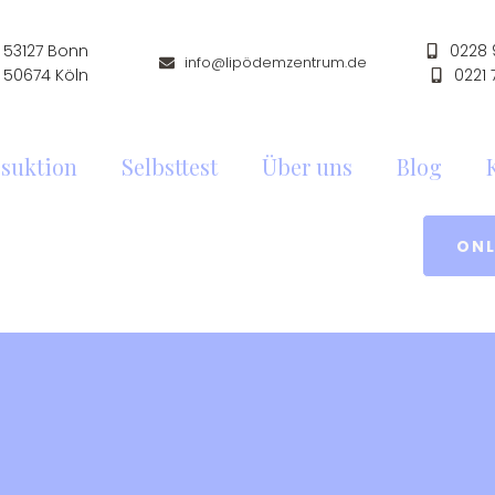
53127 Bonn
0228
info@lipödemzentrum.de
 50674 Köln
0221
suktion
Selbsttest
Über uns
Blog
ONL