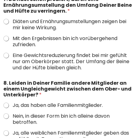
Ernährungsumstellung den Umfang Deiner Beine
und Hüfte zu verringern.
*
Diäten und Ernährungsumstellungen zeigen bei
mir keine Wirkung.
Mit den Ergebnissen bin ich vorübergehend
zufrieden.
Eine Gewichtsreduzierung findet bei mir gefühlt
nur am Oberkörper statt. Der Umfang der Beine
und der Hüfte bleiben gleich.
v
8. Leiden in Deiner Familie andere Mitglieder an
e
einem Ungleichgewicht zwischen dem Ober- und
r
Unterkörper?
*
b
r
Ja, das haben alle Familienmitglieder.
i
n
Nein, in dieser Form bin ich alleine davon
g
betroffen.
s
t
Ja, alle weiblichen Familienmitglieder geben das
E