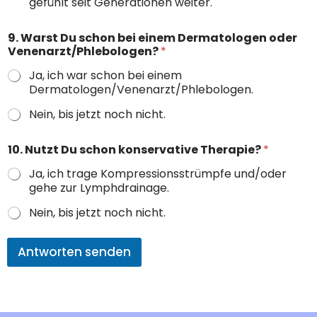
gefühlt seit Generationen weiter.
r
n
ä
9. Warst Du schon bei einem Dermatologen oder
h
Venenarzt/Phlebologen?
*
r
Ja, ich war schon bei einem
u
Dermatologen/Venenarzt/Phlebologen.
n
g
Nein, bis jetzt noch nicht.
s
u
m
10. Nutzt Du schon konservative Therapie?
*
s
t
Ja, ich trage Kompressionsstrümpfe und/oder
e
gehe zur Lymphdrainage.
l
l
Nein, bis jetzt noch nicht.
u
n
Antworten senden
g
b
e
i