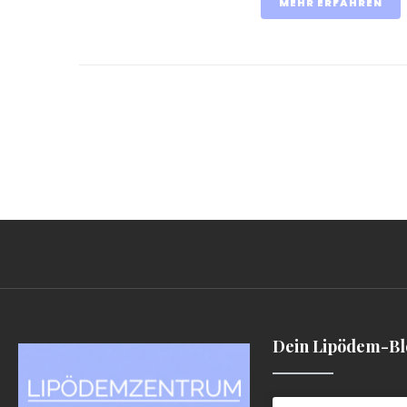
MEHR ERFAHREN
Dein Lipödem-B