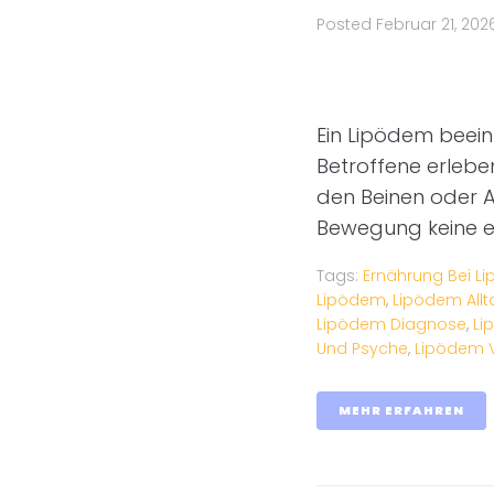
Posted
Februar 21, 202
Ein Lipödem beeinf
Betroffene erleb
den Beinen oder A
Bewegung keine e
Tags:
Ernährung Bei L
Lipödem
,
Lipödem Allt
Lipödem Diagnose
,
Li
Und Psyche
,
Lipödem 
MEHR ERFAHREN