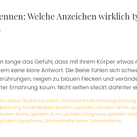
nnen: Welche Anzeichen wirklich t
6
n lange das Gefühl, dass mit ihrem Körper etwas 
 keine klare Antwort. Die Beine fühlen sich schwe
erührungen, neigen zu blauen Flecken und veränder
er Ernährung kaum. Nicht selten steckt dahinter e
dem
,
Blaue Flecken Lipödem
,
Chronische Fettverteilungsstörung
ngsstörung
,
Krankheitsbild Lipödem
,
Lipödem
,
Lipödem Arme
,
Li
ipödem Beine
,
Lipödem Bonn
,
Lipödem Diagnose
,
Lipödem Erk
Lipödem Symptome
,
Schmerzhafte Beine
,
Schwere Beine