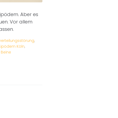
Lipödem. Aber es
uen. Vor allem
assen.
verteilungsstörung
,
Lipödem Köln
,
 Beine