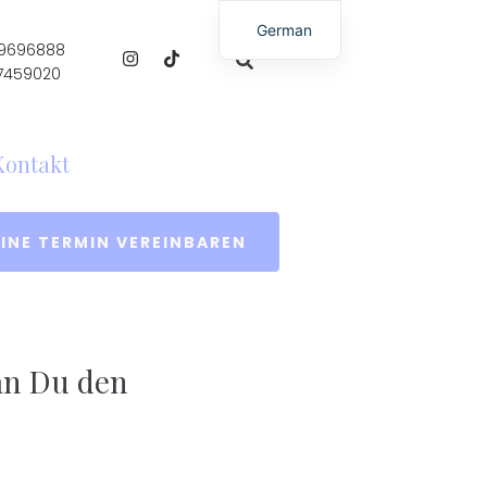
German
 9696888
English
 7459020
Kontakt
INE TERMIN VEREINBAREN
an Du den