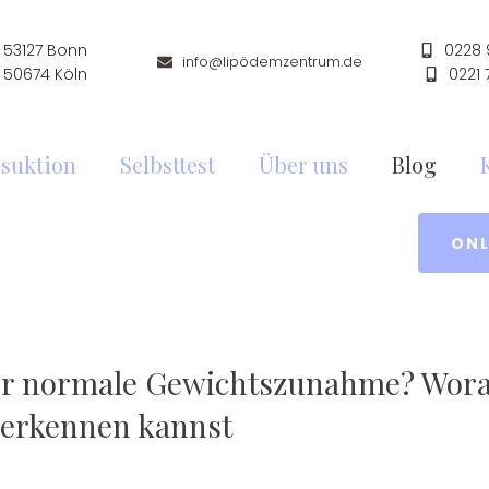
53127 Bonn
0228
info@lipödemzentrum.de
 50674 Köln
0221
suktion
Selbsttest
Über uns
Blog
ONL
r normale Gewichtszunahme? Wor
 erkennen kannst