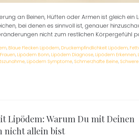
erung an Beinen, Hüften oder Armen ist gleich ein 
ichen, bei denen es sinnvoll ist, genauer hinzuscha
ränderungen nicht zum restlichen Körpergefühl p
dem
,
Blaue Flecken Lipödem
,
Druckempfindlichkeit Lipödem
,
Fett
 Frauen
,
Lipödem Bonn
,
Lipödem Diagnose
,
Lipödem Erkennen
,
htszunahme
,
Lipödem Symptome
,
Schmerzhafte Beine
,
Schwere
it Lipödem: Warum Du mit Deinen
nicht allein bist