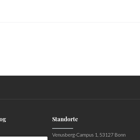
log
Standorte
Venusberg-Campus 1, 53127 Bonn