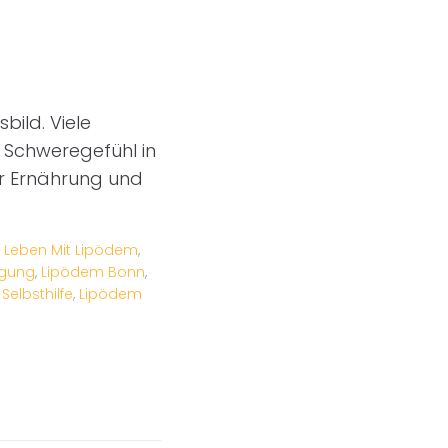
bild. Viele
 Schweregefühl in
er Ernährung und
,
Leben Mit Lipödem
,
gung
,
Lipödem Bonn
,
Selbsthilfe
,
Lipödem