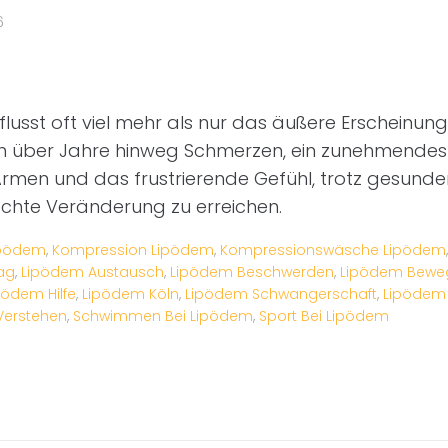
6
lusst oft viel mehr als nur das äußere Erscheinungs
en über Jahre hinweg Schmerzen, ein zunehmendes
rmen und das frustrierende Gefühl, trotz gesund
chte Veränderung zu erreichen.
ipödem
,
Kompression Lipödem
,
Kompressionswäsche Lipödem
ag
,
Lipödem Austausch
,
Lipödem Beschwerden
,
Lipödem Bewe
pödem Hilfe
,
Lipödem Köln
,
Lipödem Schwangerschaft
,
Lipödem 
Verstehen
,
Schwimmen Bei Lipödem
,
Sport Bei Lipödem