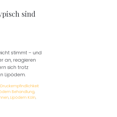
ypisch sind
nicht stimmt – und
r an, reagieren
n sich trotz
in Lipödem.
,
Druckempfindlichkeit
pödem Behandlung
,
ennen
,
Lipödem Köln
,