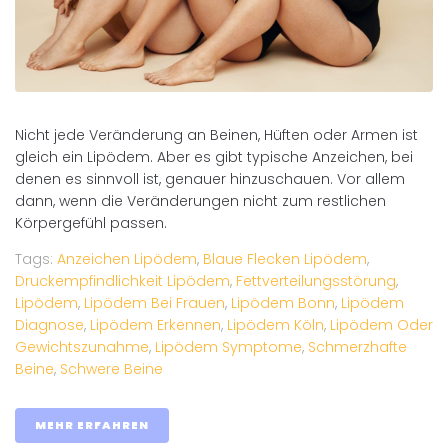
Nicht jede Veränderung an Beinen, Hüften oder Armen ist
gleich ein Lipödem. Aber es gibt typische Anzeichen, bei
denen es sinnvoll ist, genauer hinzuschauen. Vor allem
dann, wenn die Veränderungen nicht zum restlichen
Körpergefühl passen.
Tags:
Anzeichen Lipödem
,
Blaue Flecken Lipödem
,
Druckempfindlichkeit Lipödem
,
Fettverteilungsstörung
,
Lipödem
,
Lipödem Bei Frauen
,
Lipödem Bonn
,
Lipödem
Diagnose
,
Lipödem Erkennen
,
Lipödem Köln
,
Lipödem Oder
Gewichtszunahme
,
Lipödem Symptome
,
Schmerzhafte
Beine
,
Schwere Beine
MEHR ERFAHREN