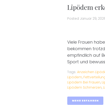
Lipödem erke
Posted
Januar 29, 202
Viele Frauen habe
bekommen trotzdem
empfindlich auf B
Sport und bewusst
Tags:
Anzeichen Lipö
Lipödem
,
Fettverteilu
Lipödem Bei Frauen
,
L
Lipödem Schmerzen
,
MEHR ERFAHREN