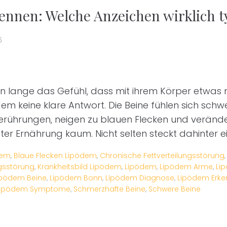
nnen: Welche Anzeichen wirklich t
6
n lange das Gefühl, dass mit ihrem Körper etwas 
 keine klare Antwort. Die Beine fühlen sich schwe
erührungen, neigen zu blauen Flecken und veränder
er Ernährung kaum. Nicht selten steckt dahinter e
dem
,
Blaue Flecken Lipödem
,
Chronische Fettverteilungsstörung
ngsstörung
,
Krankheitsbild Lipödem
,
Lipödem
,
Lipödem Arme
,
Li
ipödem Beine
,
Lipödem Bonn
,
Lipödem Diagnose
,
Lipödem Erk
Lipödem Symptome
,
Schmerzhafte Beine
,
Schwere Beine