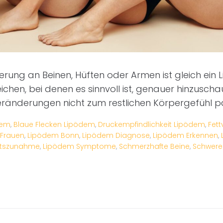
erung an Beinen, Hüften oder Armen ist gleich ein 
ichen, bei denen es sinnvoll ist, genauer hinzuscha
ränderungen nicht zum restlichen Körpergefühl p
dem
,
Blaue Flecken Lipödem
,
Druckempfindlichkeit Lipödem
,
Fett
 Frauen
,
Lipödem Bonn
,
Lipödem Diagnose
,
Lipödem Erkennen
,
htszunahme
,
Lipödem Symptome
,
Schmerzhafte Beine
,
Schwere