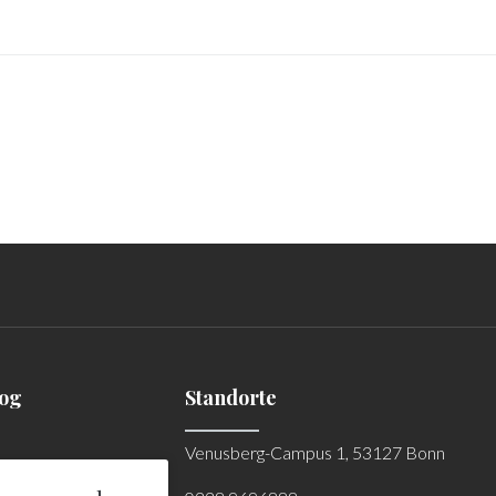
log
Standorte
Venusberg-Campus 1, 53127 Bonn