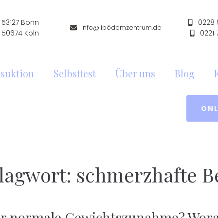
53127 Bonn
0228
info@lipödemzentrum.de
 50674 Köln
0221
suktion
Selbsttest
Über uns
Blog
ONL
lagwort:
schmerzhafte B
r normale Gewichtszunahme? Wor