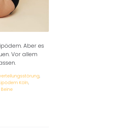
Lipödem. Aber es
uen. Vor allem
assen.
verteilungsstörung
,
Lipödem Köln
,
 Beine