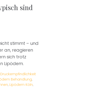
ypisch sind
nicht stimmt – und
r an, reagieren
n sich trotz
in Lipödem.
,
Druckempfindlichkeit
pödem Behandlung
,
ennen
,
Lipödem Köln
,