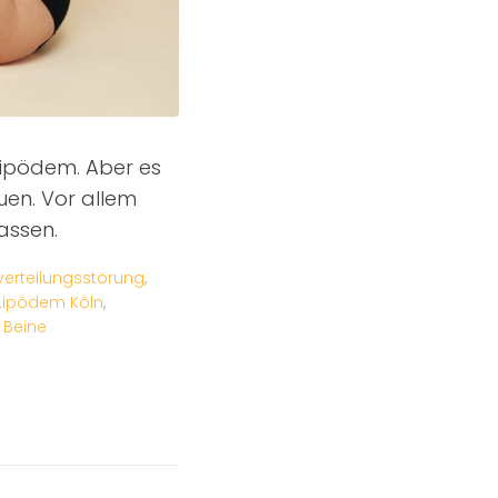
Lipödem. Aber es
uen. Vor allem
assen.
verteilungsstörung
,
Lipödem Köln
,
 Beine