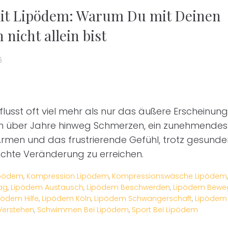
it Lipödem: Warum Du mit Deinen
nicht allein bist
6
lusst oft viel mehr als nur das äußere Erscheinungs
en über Jahre hinweg Schmerzen, ein zunehmendes
rmen und das frustrierende Gefühl, trotz gesund
chte Veränderung zu erreichen.
ipödem
,
Kompression Lipödem
,
Kompressionswäsche Lipödem
ag
,
Lipödem Austausch
,
Lipödem Beschwerden
,
Lipödem Bewe
pödem Hilfe
,
Lipödem Köln
,
Lipödem Schwangerschaft
,
Lipödem 
Verstehen
,
Schwimmen Bei Lipödem
,
Sport Bei Lipödem