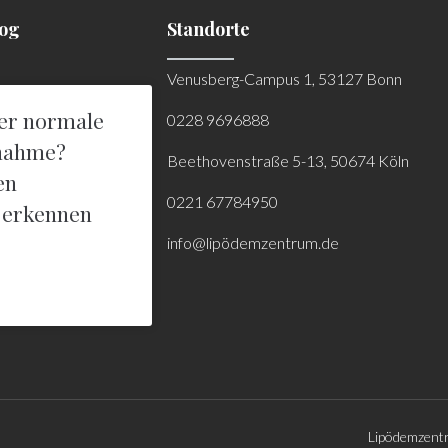
log
Standorte
Venusberg-Campus 1, 53127 Bonn
er normale
0228 9696888
nahme?
Beethovenstraße 5-13, 50674 Köln
en
0221 67784950
 erkennen
info@lipödemzentrum.de
Lipödemzentr