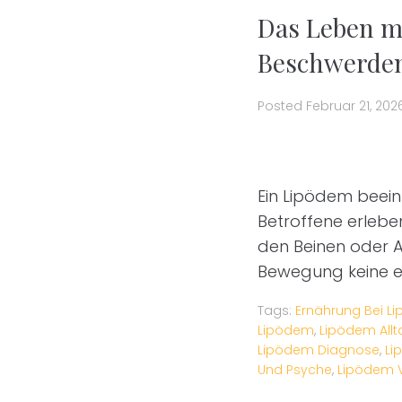
Das Leben m
Beschwerden 
Posted
Februar 21, 202
Ein Lipödem beeinf
Betroffene erleb
den Beinen oder A
Bewegung keine e
Tags:
Ernährung Bei L
Lipödem
,
Lipödem Allt
Lipödem Diagnose
,
Li
Und Psyche
,
Lipödem 