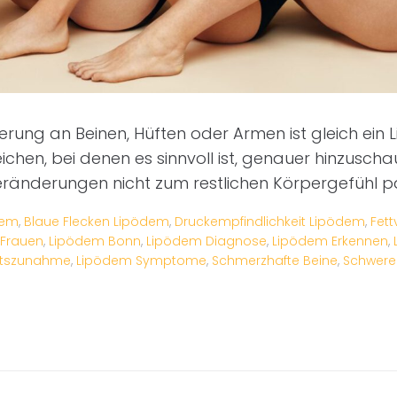
erung an Beinen, Hüften oder Armen ist gleich ein 
ichen, bei denen es sinnvoll ist, genauer hinzuscha
ränderungen nicht zum restlichen Körpergefühl p
dem
,
Blaue Flecken Lipödem
,
Druckempfindlichkeit Lipödem
,
Fett
 Frauen
,
Lipödem Bonn
,
Lipödem Diagnose
,
Lipödem Erkennen
,
htszunahme
,
Lipödem Symptome
,
Schmerzhafte Beine
,
Schwere