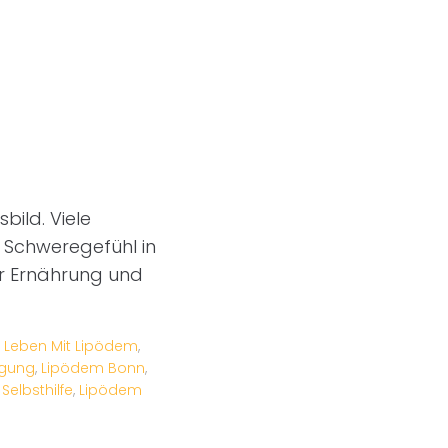
bild. Viele
 Schweregefühl in
er Ernährung und
,
Leben Mit Lipödem
,
gung
,
Lipödem Bonn
,
Selbsthilfe
,
Lipödem