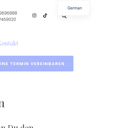
German
 9696888
English
 7459020
Kontakt
INE TERMIN VEREINBAREN
n
an Du den