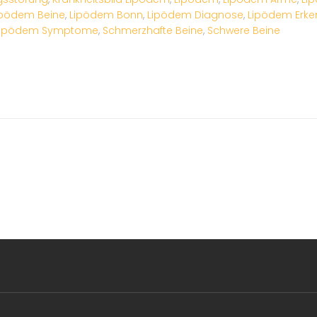
ipödem Beine
,
Lipödem Bonn
,
Lipödem Diagnose
,
Lipödem Erk
Lipödem Symptome
,
Schmerzhafte Beine
,
Schwere Beine