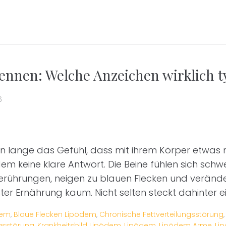
nnen: Welche Anzeichen wirklich t
6
n lange das Gefühl, dass mit ihrem Körper etwas 
 keine klare Antwort. Die Beine fühlen sich schwe
erührungen, neigen zu blauen Flecken und veränder
er Ernährung kaum. Nicht selten steckt dahinter e
dem
,
Blaue Flecken Lipödem
,
Chronische Fettverteilungsstörung
ngsstörung
,
Krankheitsbild Lipödem
,
Lipödem
,
Lipödem Arme
,
Li