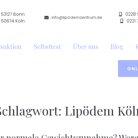
53127 Bonn
0228
info@lipödemzentrum.de
 50674 Köln
0221
suktion
Selbsttest
Über uns
Blog
ONL
Schlagwort:
Lipödem Köl
r normale Gewichtszunahme? Wor