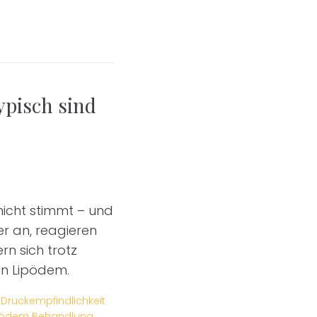
ypisch sind
nicht stimmt – und
r an, reagieren
n sich trotz
in Lipödem.
,
Druckempfindlichkeit
pödem Behandlung
,