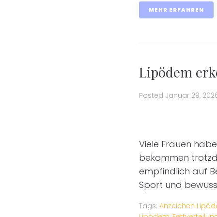
MEHR ERFAHREN
Lipödem erke
Posted
Januar 29, 202
Viele Frauen habe
bekommen trotzdem
empfindlich auf B
Sport und bewusst
Tags:
Anzeichen Lipö
Lipödem
,
Fettverteilu