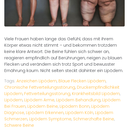
Viele Frauen haben lange das Gefühl, dass mit ihrem
Körper etwas nicht stimmt – und bekommen trotzdem
keine klare Antwort. Die Beine fühlen sich schwer an,
reagieren empfindlich auf Berührungen, neigen zu blauen
Flecken und verändern sich trotz Sport und bewusster
Ernährung kaum. Nicht selten steckt dahinter ein Lipödem.
Tags:
Anzeichen Lipödem
,
Blaue Flecken Lipödem
,
Chronische Fettverteilungsstörung
,
Druckempfindlichkeit
Lipödem
,
Fettverteilungsstörung
,
Krankheitsbild Lipödem
,
Lipödem
,
Lipödem Arme
,
Lipödem Behandlung
,
Lipödem
Bei Frauen
,
Lipödem Beine
,
Lipödem Bonn
,
Lipödem
Diagnose
,
Lipödem Erkennen
,
Lipödem Köln
,
Lipödem
Schmerzen
,
Lipödem Symptome
,
Schmerzhafte Beine
,
Schwere Beine