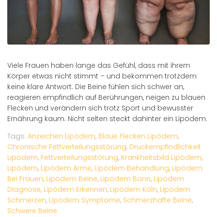
Viele Frauen haben lange das Gefühl, dass mit ihrem
Körper etwas nicht stimmt – und bekommen trotzdem
keine klare Antwort. Die Beine fühlen sich schwer an,
reagieren empfindlich auf Berührungen, neigen zu blauen
Flecken und verändern sich trotz Sport und bewusster
Ernährung kaum. Nicht selten steckt dahinter ein Lipödem.
Tags:
Anzeichen Lipödem
,
Blaue Flecken Lipödem
,
Chronische Fettverteilungsstörung
,
Druckempfindlichkeit
Lipödem
,
Fettverteilungsstörung
,
Krankheitsbild Lipödem
,
Lipödem
,
Lipödem Arme
,
Lipödem Behandlung
,
Lipödem
Bei Frauen
,
Lipödem Beine
,
Lipödem Bonn
,
Lipödem
Diagnose
,
Lipödem Erkennen
,
Lipödem Köln
,
Lipödem
Schmerzen
,
Lipödem Symptome
,
Schmerzhafte Beine
,
Schwere Beine