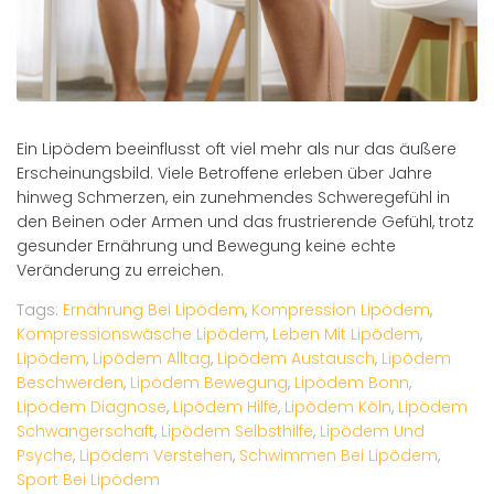
Ein Lipödem beeinflusst oft viel mehr als nur das äußere
Erscheinungsbild. Viele Betroffene erleben über Jahre
hinweg Schmerzen, ein zunehmendes Schweregefühl in
den Beinen oder Armen und das frustrierende Gefühl, trotz
gesunder Ernährung und Bewegung keine echte
Veränderung zu erreichen.
Tags:
Ernährung Bei Lipödem
,
Kompression Lipödem
,
Kompressionswäsche Lipödem
,
Leben Mit Lipödem
,
Lipödem
,
Lipödem Alltag
,
Lipödem Austausch
,
Lipödem
Beschwerden
,
Lipödem Bewegung
,
Lipödem Bonn
,
Lipödem Diagnose
,
Lipödem Hilfe
,
Lipödem Köln
,
Lipödem
Schwangerschaft
,
Lipödem Selbsthilfe
,
Lipödem Und
Psyche
,
Lipödem Verstehen
,
Schwimmen Bei Lipödem
,
Sport Bei Lipödem