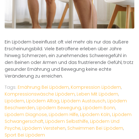
Ein Lipödem beeinflusst oft viel mehr als nur das äußere
Erscheinungsbild. Viele Betroffene erleben über Jahre
hinweg Schmerzen, ein zunehmendes Schweregefühl in
den Beinen oder Armen und das frustrierende Gefühl, trotz
gesunder Ernährung und Bewegung keine echte
Veränderung zu erreichen.
Tags:
Ernährung Bei Lipödem
,
Kompression Lipödem
,
Kompressionswäsche Lipödem
,
Leben Mit Lipödem
,
Lipödem
,
Lipödem Alltag
,
Lipödem Austausch
,
Lipödem
Beschwerden
,
Lipödem Bewegung
,
Lipödem Bonn
,
Lipödem Diagnose
,
Lipödem Hilfe
,
Lipödem Köln
,
Lipödem
Schwangerschaft
,
Lipödem Selbsthilfe
,
Lipödem Und
Psyche
,
Lipödem Verstehen
,
Schwimmen Bei Lipödem
,
Sport Bei Lipödem