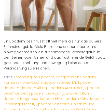
Ein Lipödem beeinflusst oft viel mehr als nur das äußere
Erscheinungsbild. Viele Betroffene erleben über Jahre
hinweg Schmerzen, ein zunehmendes Schweregefühl in
den Beinen oder Armen und das frustrierende Gefühl, trotz
gesunder Ernährung und Bewegung keine echte
Veränderung zu erreichen.
Tags:
Ernährung Bei Lipödem
,
Kompression Lipödem
,
Kompressionswäsche Lipödem
,
Leben Mit Lipödem
,
Lipödem
,
Lipödem Alltag
,
Lipödem Austausch
,
Lipödem
Beschwerden
,
Lipödem Bewegung
,
Lipödem Bonn
,
Lipödem Diagnose
,
Lipödem Hilfe
,
Lipödem Köln
,
Lipödem
Schwangerschaft
,
Lipödem Selbsthilfe
,
Lipödem Und
Psyche
,
Lipödem Verstehen
,
Schwimmen Bei Lipödem
,